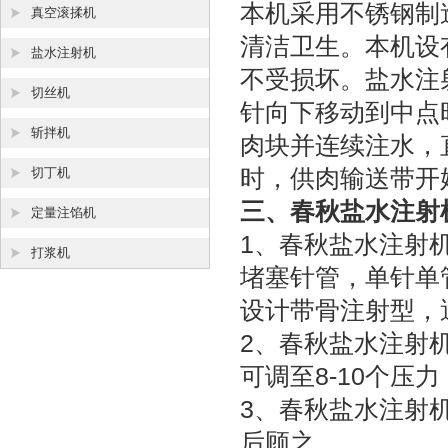
本机采用不锈钢制
真空滚揉机
清洁卫生。本机设
盐水注射机
不受损坏。盐水注
切丝机
针向下移动到中点
斩拌机
肉块并连续注水，
切丁机
时，供肉输送带开
三、春秋盐水注射
定量注馅机
1、春秋盐水注射
打浆机
堵塞针管，单针单
设计带骨注射型，
2、春秋盐水注射
可调至8-10个压
3、春秋盐水注射
后顾之