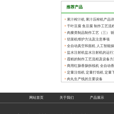
推荐产品
果汁榨汁机 果汁压榨机产品
千叶豆腐 鱼豆腐 制作工艺流
点
肉糜类制品制作工艺（三） 
切菜机维护方法及注意事项
对斩拌效果的影响
全自动真空和面机 人工智能
盐水注射机盐水注射机的运行
上水 节省人工操作
霞糕的制作工艺流程及设备方
水注射机使用盐水注射机过程
商用红肠香肠拆线机 全自动
情
定量注馅机 定量打馅机 定量
设备 台湾烤肠拆线机
肉丸生产线的主要设备
心面包水饺钎子打馅机
网站首页
关于我们
产品展示