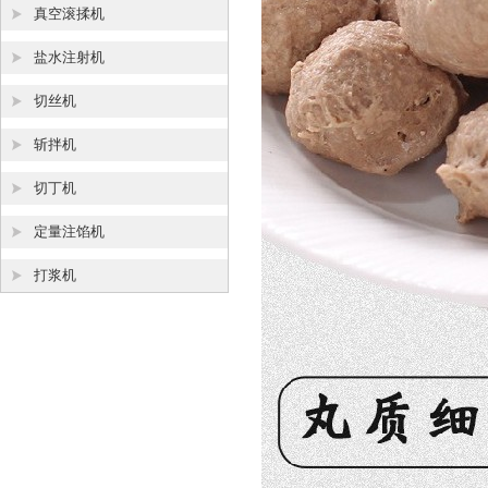
真空滚揉机
盐水注射机
切丝机
斩拌机
切丁机
定量注馅机
打浆机