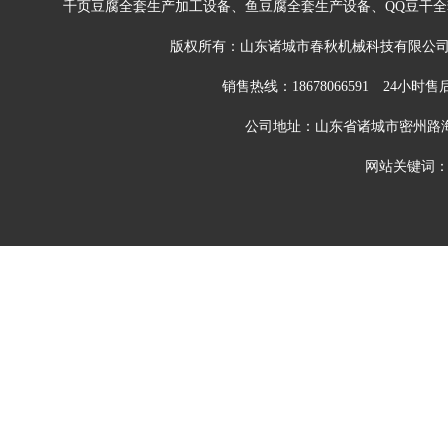
千页豆腐全套生产加工设备、鱼豆腐全套生产设备、QQ豆干
版权所有：山东诸城市春秋机械科技有限公
销售热线：18678066591 24小时售后服
公司地址：山东省诸城市密州路海
网站关键词