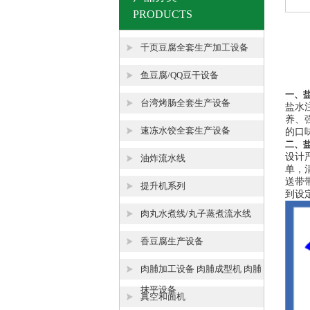
PRODUCTS
千页豆腐全套生产加工设备
鱼豆腐/QQ豆干设备
一、
台湾烤肠全套生产设备
盐水
养、
速冻水饺全套生产设备
的口
二、
设计
油炸流水线
单，
送带
提升机系列
到设
肉丸水煮线/丸子蒸煮流水线
香豆腐生产设备
肉脯加工设备 肉脯成型机 肉脯
抹平设备
真空和面机