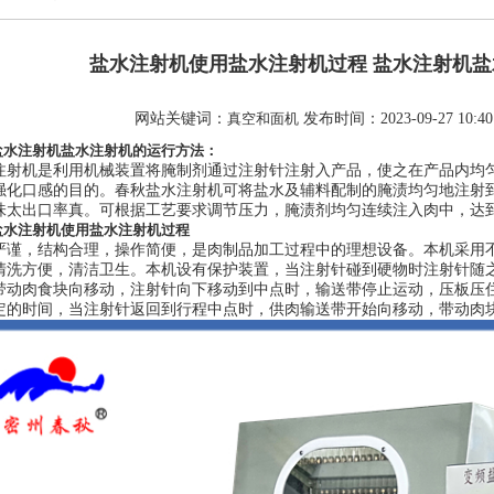
盐水注射机使用盐水注射机过程 盐水注射机
网站关键词：
真空和面机
发布时间：2023-09-27 10:4
盐水注射机盐水注射机的运行方法：
注射机是利用机械装置将腌制剂通过注射针注射入产品，使之在产品内均
强化口感的目的。春秋盐水注射机可将盐水及辅料配制的腌渍均匀地注射
味太出口率真。可根据工艺要求调节压力，腌渍剂均匀连续注入肉中，达
盐水注射机使用盐水注射机过程
严谨，结构合理，操作简便，是肉制品加工过程中的理想设备。本机采用
清洗方便，清洁卫生。本机设有保护装置，当注射针碰到硬物时注射针随
带动肉食块向移动，注射针向下移动到中点时，输送带停止运动，压板压
定的时间，当注射针返回到行程中点时，供肉输送带开始向移动，带动肉