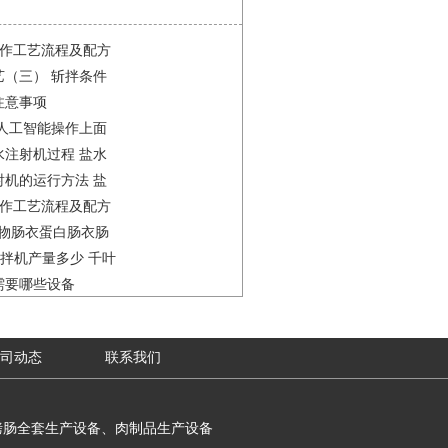
制作工艺流程及配方
（三） 斩拌条件
注意事项
人工智能操作上面
注射机过程 盐水
机的运行方法 盐
的运行方法
制作工艺流程及配方
注射机过程
 动物肠衣蛋白肠衣肠
斩拌机产量多少 千叶
需要哪些设备
斩拌设备
司动态
联系我们
烤肠全套生产设备、肉制品生产设备