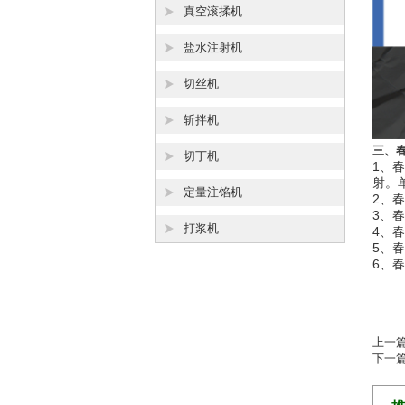
真空滚揉机
盐水注射机
切丝机
斩拌机
三、
切丁机
1、
射。
定量注馅机
2、
3、
打浆机
4、
5、
6、
上一
下一