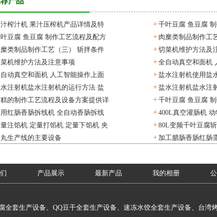
推荐产品
果汁榨汁机 果汁压榨机产品详情及特
千叶豆腐 鱼豆腐 
叶豆腐 鱼豆腐 制作工艺流程及配方
肉糜类制品制作工艺
点
肉糜类制品制作工艺（三） 斩拌条件
切菜机维护方法及
对斩拌效果的影响
切菜机维护方法及注意事项
全自动真空和面机 
对斩拌效果的影响
全自动真空和面机 人工智能操作上面
盐水注射机使用盐水
上水 节省人工操作
盐水注射机盐水注射机的运行方法 盐
盐水注射机盐水注射
水 节省人工操作
注射机盐水注射机
霞糕的制作工艺流程及设备方案提供详
千叶豆腐 鱼豆腐 
水注射机使用盐水注射机过程
水注射机使用盐水
商用红肠香肠拆线机 全自动香肠拆线
400L真空灌肠机
情
量注馅机 定量打馅机 定量下馅机 夹
80L变频千叶豆腐
备 台湾烤肠拆线机
类灌装设备
肉丸生产线的主要设备
加工腊肠香肠红肠
心面包水饺钎子打馅机
豆腐斩拌机 豆制品
们
产品展示
最新产品
我的相册
公
腐全套生产设备、QQ豆干全套生产设备、速冻水饺全套生产设备、台湾