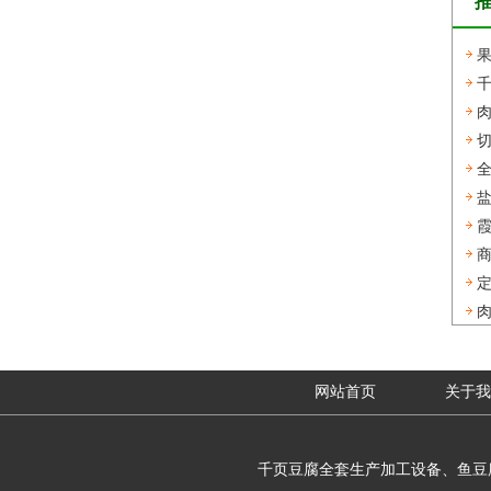
千
上
定
设
网站首页
关于我
千页豆腐全套生产加工设备、鱼豆