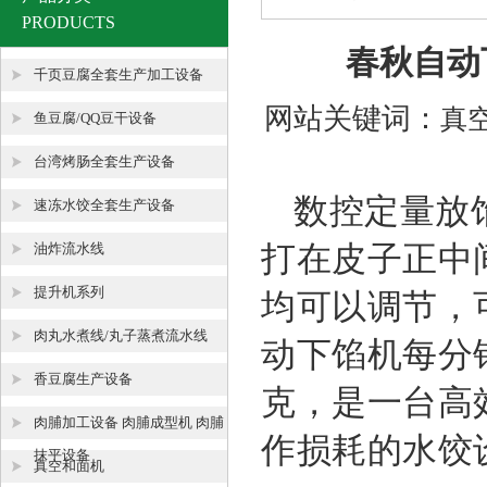
PRODUCTS
春秋自动
千页豆腐全套生产加工设备
网站关键词：
真
鱼豆腐/QQ豆干设备
台湾烤肠全套生产设备
数控定量放
速冻水饺全套生产设备
打在皮子正中
油炸流水线
提升机系列
均可以调节，
肉丸水煮线/丸子蒸煮流水线
动下馅机每分钟
香豆腐生产设备
克，是一台高
肉脯加工设备 肉脯成型机 肉脯
作损耗的水饺
抹平设备
真空和面机